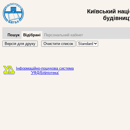
Київський нац
будівницт
Пошук
Відібрані
Персональний кабінет
Версія для друку
Очистити список
Інформаційно-пошукова система
'УФД/Бібліотека'