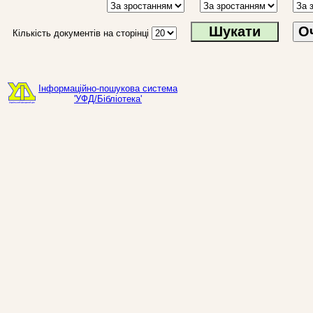
О
Кількість документів на сторінці
Інформаційно-пошукова система
'УФД/Бібліотека'