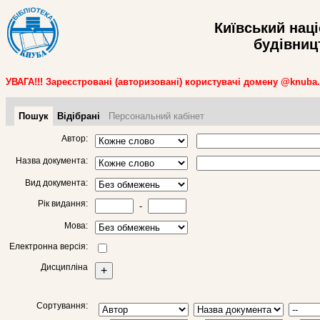
Київський нац
будівницт
УВАГА!!! Зареєстровані (авторизовані) користувачі домену @knuba
Пошук
Відібрані
Персональний кабінет
Автор:
Назва документа:
Вид документа:
Рік видання:
-
Мова:
Електронна версія:
Дисципліна
+
Сортування: