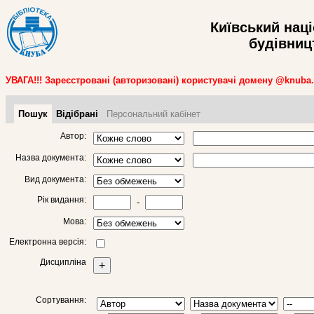
Київський нац
будівницт
УВАГА!!! Зареєстровані (авторизовані) користувачі домену @knuba
Пошук
Відібрані
Персональний кабінет
Автор:
Назва документа:
Вид документа:
Рік видання:
-
Мова:
Електронна версія:
Дисципліна
+
Сортування: