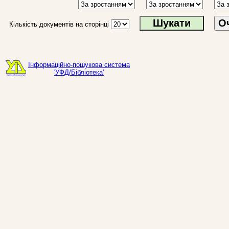
О
Кількість документів на сторінці
Інформаційно-пошукова система
'УФД/Бібліотека'