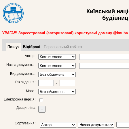
Київський нац
будівницт
УВАГА!!! Зареєстровані (авторизовані) користувачі домену @knuba
Пошук
Відібрані
Персональний кабінет
Автор:
Назва документа:
Вид документа:
Рік видання:
-
Мова:
Електронна версія:
Дисципліна
+
Сортування: