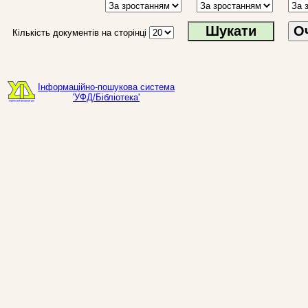
О
Кількість документів на сторінці
Інформаційно-пошукова система
'УФД/Бібліотека'