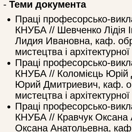
-
Теми документа
Праці професорcько-викл
КНУБА // Шевченко Лідія 
Лидия Ивановна, каф. об
мистецтва і архітектурної
Праці професорcько-викл
КНУБА // Коломієць Юрій
Юрий Дмитриевич, каф. о
мистецтва і архітектурної
Праці професорcько-викл
КНУБА // Кравчук Оксана 
Оксана Анатольевна, каф