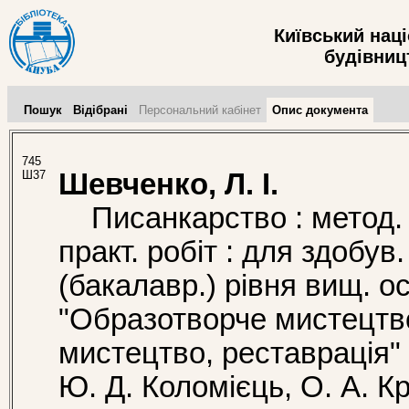
Київський нац
будівницт
Пошук
Відібрані
Персональний кабінет
Опис документа
745
Ш37
Шевченко, Л. І.
Писанкарство : метод. в
практ. робіт : для здобув
(бакалавр.) рівня вищ. ос
"Образотворче мистецтво
мистецтво, реставрація" /
Ю. Д. Коломієць, О. А. Кр