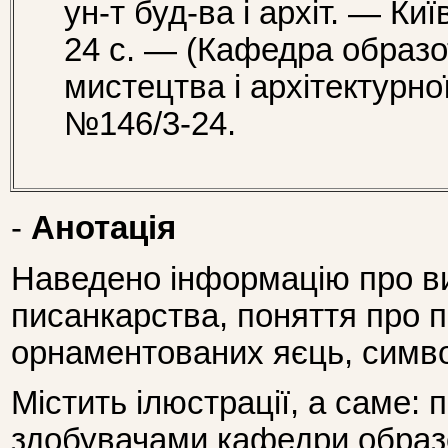
ун-т буд-ва і архіт. — Ки
24 с. — (Кафедра образо
мистецтва і архітектурно
№146/3-24.
-
Анотація
Наведено інформацію про ви
писанкарства, поняття про п
орнаментованих яєць, символ
Містить ілюстрації, а саме: 
здобувачами кафедри образо