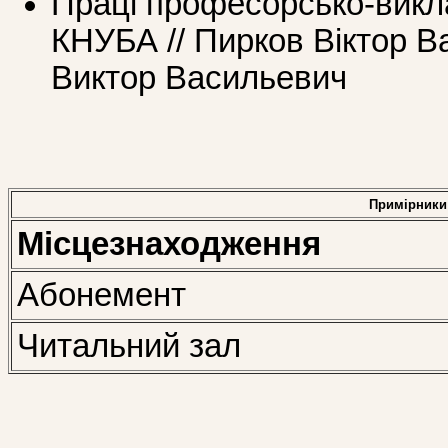
Праці професорcько-викл
КНУБА // Пирков Віктор В
Виктор Васильевич
Примірники
Місцезнаходження
Абонемент
Читальний зал