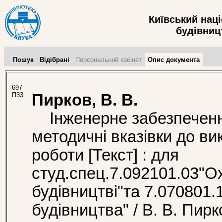
Київський нац
будівницт
Пошук
Відібрані
Персональний кабінет
Опис документа
697
П33
Пирков, В. В.
Інженерне забезпечення
методичні вказівки до ви
роботи [Текст] : для
студ.спец.7.092101.03"О
будівництві"та 7.070801.
будівництва" / В. В. Пирко