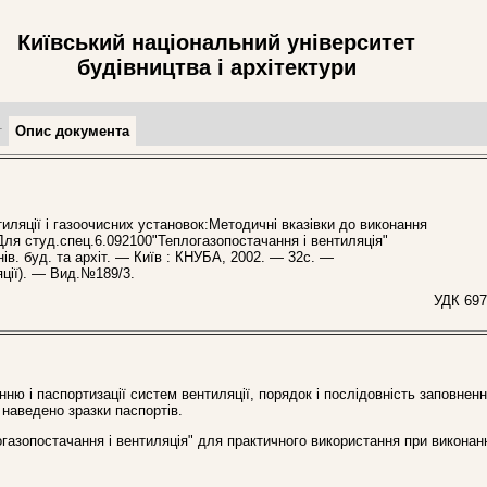
Київський національний університет
будівництва і архітектури
т
Опис документа
яції і газоочисних установок:Методичні вказівки до виконання
 Для студ.спец.6.092100"Теплогазопостачання і вентиляція"
унів. буд. та архіт. — Київ : КНУБА, 2002. — 32с. —
яції). — Вид.№189/3.
УДК 697
ню і паспортизації систем вентиляції, порядок і послідовність заповненн
 наведено зразки паспортів.
огазопостачання і вентиляція" для практичного використання при виконан