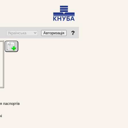
?
Авторизація
я паспортів
ні