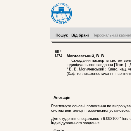
Пошук
Відібрані
Персональний кабіне
697
М74
Могилевський, В. В.
Складання паспортів систем вентил
індивідуального завдання [Текст] :
/ В. В. Могилевський ; Київс. нац. 
(Каф.теплогазопостачання і вентил
-
Анотація
Розглянуто основні положення по випробуван
систем вентиляції і газоочисних установока,
Для студентів спеціальності 6.092100 "Тепл
індивідувального завдання.