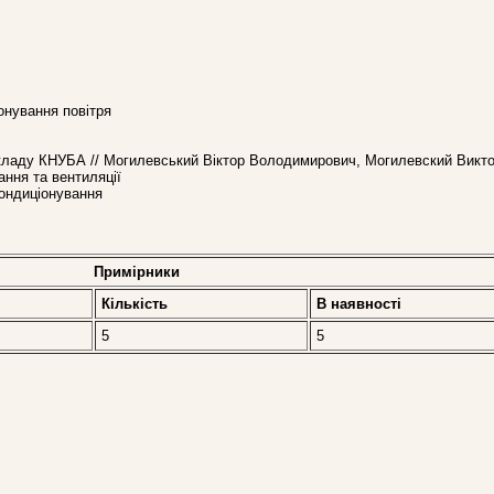
іонування повітря
кладу КНУБА // Могилевський Віктор Володимирович, Могилевский Викт
ння та вентиляції
Кондиціонування
Примірники
Кількість
В наявностi
5
5