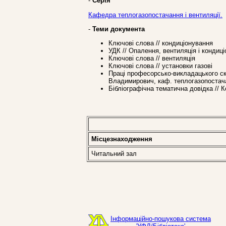
-
Серія
Кафедра теплогазопостачання і вентиляції.
-
Теми документа
Ключові слова // кондиціонування
УДК // Опалення, вентиляція і кондиц
Ключові слова // вентиляція
Ключові слова // установки газові
Праці професорcько-викладацького с
Владимирович, каф. теплогазопостача
Бібліографічна тематична довідка // 
Місцезнаходження
Читальний зал
Інформаційно-пошукова система