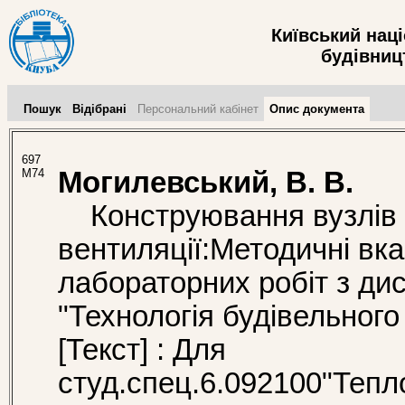
Київський нац
будівницт
Пошук
Відібрані
Персональний кабінет
Опис документа
697
М74
Могилевський, В. В.
Конструювання вузлів с
вентиляції:Методичні вка
лабораторних робіт з ди
"Технологія будівельног
[Текст] : Для
студ.спец.6.092100"Тепл