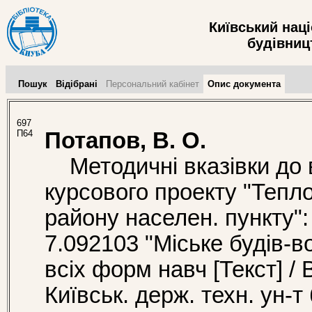
Київський нац
будівницт
Пошук
Відібрані
Персональний кабінет
Опис документа
697
П64
Потапов, В. О.
Методичні вказівки до 
курсового проекту "Тепло
району населен. пункту":
7.092103 "Міське будів-во
всіх форм навч [Текст] / 
Київськ. держ. техн. ун-т 