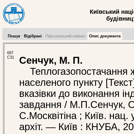
Київський нац
будівницт
Пошук
Відібрані
Персональний кабінет
Опис документа
697
С31
Сенчук, М. П.
Теплогазопостачання ж
населеного пункту [Текст]
вказівки до виконання ін
завдання / М.П.Сенчук, 
С.Москвітіна ; Київ. нац. 
архіт. — Київ : КНУБА, 2