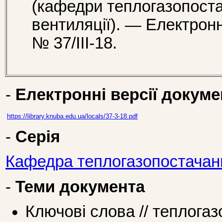
(кафедри теплогазопоста
вентиляції). — Електрон
№ 37/III-18.
-
Електронні версії докуме
https://library.knuba.edu.ua/locals/37-3-18.pdf
-
Серія
Кафедра теплогазопостачання
-
Теми документа
Ключові слова // теплога