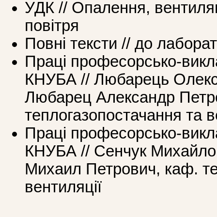
УДК // Опалення, вентиля
повітря
Повні тексти // до лабора
Праці професорcько-викл
КНУБА // Любарець Олекс
Любарец Александр Петро
теплогазопостачання та в
Праці професорcько-викл
КНУБА // Сенчук Михайло
Михаил Петрович, каф. т
вентиляції