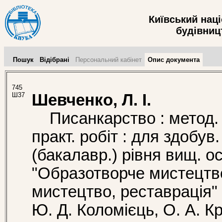
Київський нац
будівницт
Пошук
Відібрані
Персональний кабінет
Опис документа
745
Ш37
Шевченко, Л. І.
Писанкарство : метод. в
практ. робіт : для здобув
(бакалавр.) рівня вищ. ос
"Образотворче мистецтво
мистецтво, реставрація" /
Ю. Д. Коломієць, О. А. Кр