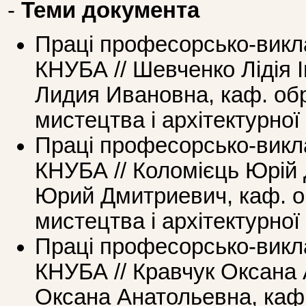
-
Теми документа
Праці професорcько-викл
КНУБА // Шевченко Лідія 
Лидия Ивановна, каф. об
мистецтва і архітектурної
Праці професорcько-викл
КНУБА // Коломієць Юрій
Юрий Дмитриевич, каф. о
мистецтва і архітектурної
Праці професорcько-викл
КНУБА // Кравчук Оксана 
Оксана Анатольевна, каф