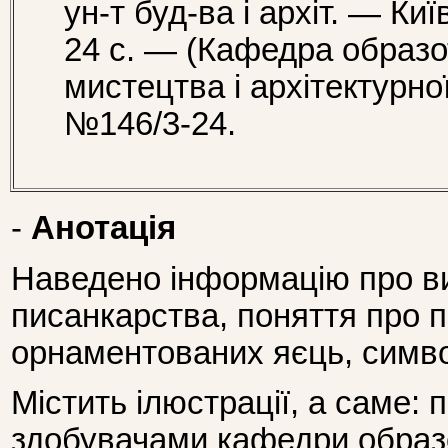
ун-т буд-ва і архіт. — Ки
24 с. — (Кафедра образо
мистецтва і архітектурно
№146/3-24.
-
Анотація
Наведено інформацію про ви
писанкарства, поняття про п
орнаментованих яєць, символ
Містить ілюстрації, а саме: 
здобувачами кафедри образо